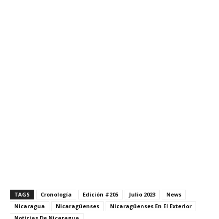
TAGS
Cronología
Edición #205
Julio 2023
News
Nicaragua
Nicaragüenses
Nicaragüenses En El Exterior
Noticias De Nicaragua