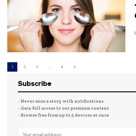
l
1
2
3
...
6
Subscribe
- Never miss a story with notifications
- Gain full access to our premium content
- Browse free from up to 5 devices at once