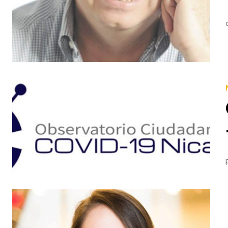
Por Fabián Medina Covid-19 y dictadura: un cóctel peligroso Daniel Ortega no estimula la mortandad para s
El Observatorio Ciudadano COVID-19 es un esfuerzo colaborativo de un equipo interdisciplinario 