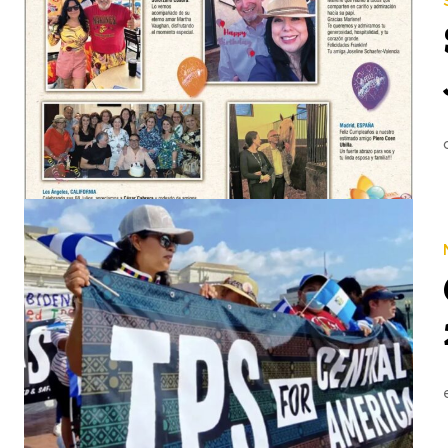
www.NicasNews.com/cumpleanos CUMPLEAÑOS DEL MES DE JULIO: Un saludo muy especial a nue
01 Veinte organizaciones de periodistas de la región insisten al régimen por la liberación de Víctor Ticay. 