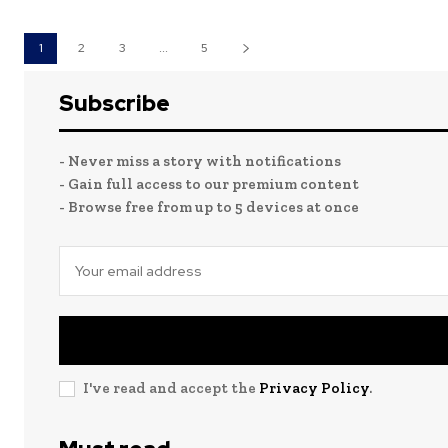
1
2
3
...
5
Subscribe
- Never miss a story with notifications
- Gain full access to our premium content
- Browse free from up to 5 devices at once
I've read and accept the
Privacy Policy
.