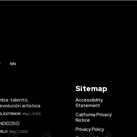
P
NN
Sitemap
iba: talento,
Accessibility
evolución artística
Statement
EL EXTERIOR
May 1, 2026
California Privacy
Notice
INDECISO
Privacy Policy
UELO
May 1, 2026