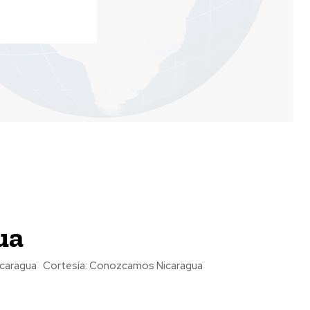
ua
« VIDEOS DE NICARAGUA » ~ RÍO SAN JUAN ~ Río San Juan de Nicaragua Cortesía: Conozcamos Nicaragua