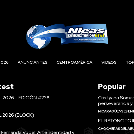
2026
ANUNCIANTES
CENTROAMÉRICA
VIDEOS
TO
test
Popular
L 2026 – EDICIÓN #238
Cristyana Somarr
perseverancia y 
NICARAGÜENSES EN 
L 2026 (BLOCK)
EL RATONCITO 
CHOCHERAS DEL AB
 Fernanda Vogel: Arte, identidad y