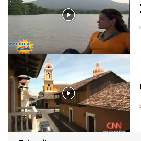
« VIDEOS DE NICARAGUA » Isletas Granada, NIcaragua www.americamia.com . America Mia los lleva a un breve 
« VIDEOS DE NICARAGUA » CNN Destinos NICARAGUA 2010 Completo Reportaje de CNN en Español mue