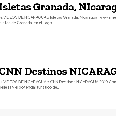
Isletas Granada, NIcara
recorrido por las
Isletas de Granada, en el Lago...
CNN Destinos NICARAG
stra un poco la
belleza y el potencial turístico de...