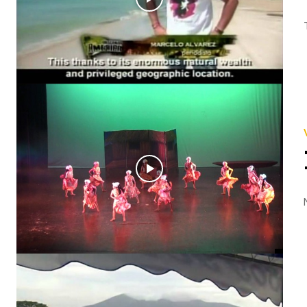
« VIDEOS DE NICARAGUA » Nicaragua, Centro América (primera parte) Este programa fue grabado de la te
« VIDEOS MUSICALES DE NICARAGUA » Danza Garifuna GRUPO: Ballet Folklórico de la Universidad Nacional 