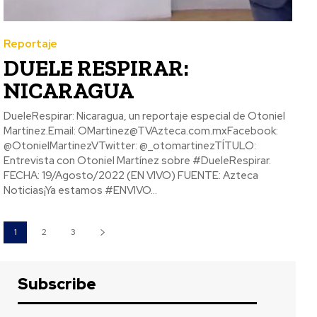
Reportaje
DUELE RESPIRAR:
NICARAGUA
DueleRespirar: Nicaragua, un reportaje especial de Otoniel
Martínez.Email: OMartinez@TVAzteca.com.mxFacebook:
@OtonielMartinezVTwitter: @_otomartinezTÍTULO:
Entrevista con Otoniel Martínez sobre #DueleRespirar.
FECHA: 19/Agosto/2022 (EN VIVO) FUENTE: Azteca
Noticias¡Ya estamos #ENVIVO...
1
2
3
Subscribe