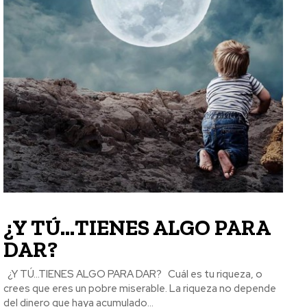
¿Y TÚ…TIENES ALGO PARA
DAR?
¿Y TÚ…TIENES ALGO PARA DAR? Cuál es tu riqueza, o
crees que eres un pobre miserable. La riqueza no depende
del dinero que haya acumulado...