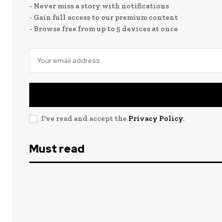
- Never miss a story with notifications
- Gain full access to our premium content
- Browse free from up to 5 devices at once
I've read and accept the
Privacy Policy
.
Must read