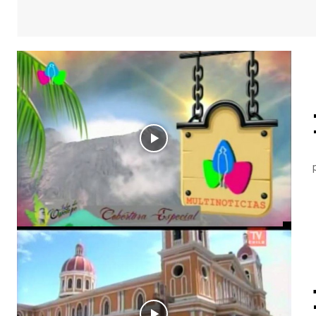
« VIDEOS DE NICARAGUA » Reportaje Especial La Isla de Ometepe Canal 4 La Mejor Television realizó un r