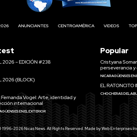
2026
ANUNCIANTES
CENTROAMÉRICA
VIDEOS
TO
test
Popular
L 2026 – EDICIÓN #238
Cristyana Somarr
perseverancia y 
NICARAGÜENSES EN 
L 2026 (BLOCK)
EL RATONCITO 
CHOCHERAS DEL AB
 Fernanda Vogel: Arte, identidad y
cción internacional
AGÜENSES EN EL EXTERIOR
 1996-2026 Nicas News. All Rights Reserved. Made by Web Enterprises.In