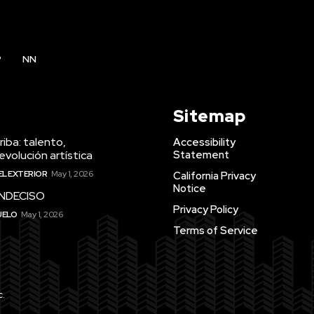
P
NN
Sitemap
iba: talento,
Accessibility
evolución artística
Statement
EL EXTERIOR
May 1, 2026
California Privacy
Notice
INDECISO
Privacy Policy
UELO
May 1, 2026
Terms of Service
c.