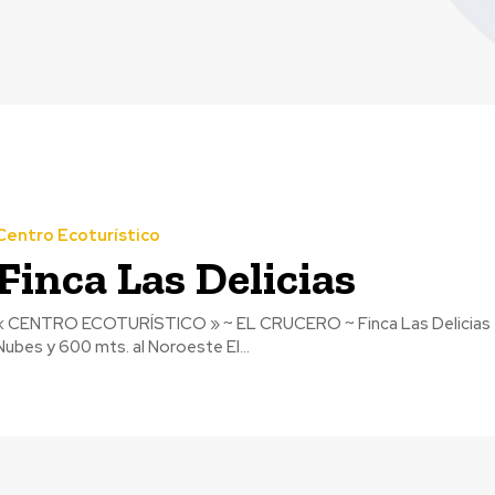
Centro Ecoturístico
Finca Las Delicias
 CENTRO ECOTURÍSTICO » ~ EL CRUCERO ~ Finca Las Delicias DIRECCIÓN De la Plaza de El Crucero, 3.3 Kms. hacia L
Nubes y 600 mts. al Noroeste El...