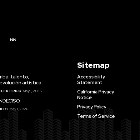
P
NN
Sitemap
iba: talento,
Accessibility
evolución artística
Statement
EL EXTERIOR
May 1, 2026
California Privacy
Notice
INDECISO
Privacy Policy
UELO
May 1, 2026
Terms of Service