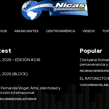
2026
ANUNCIANTES
CENTROAMÉRICA
VIDEOS
TO
test
Popular
L 2026 – EDICIÓN #238
Cristyana Somarr
perseverancia y 
NICARAGÜENSES EN 
L 2026 (BLOCK)
EL RATONCITO 
CHOCHERAS DEL AB
 Fernanda Vogel: Arte, identidad y
cción internacional
AGÜENSES EN EL EXTERIOR