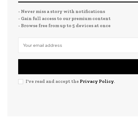
- Never miss a story with notifications
- Gain full access to our premium content
- Browse free from up to 5 devices at once
I've read and accept the
Privacy Policy
.