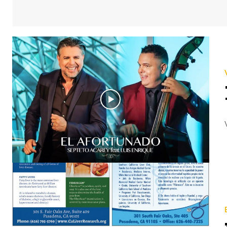
« VIDEOS MUSICALES » Luis Enrique - El Afortunado ( Official Video ) El Video Clip está dirigido por Percy 