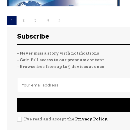
1
2
3
4
Subscribe
- Never miss a story with notifications
- Gain full access to our premium content
- Browse free from up to 5 devices at once
I've read and accept the
Privacy Policy
.