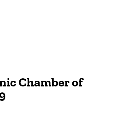
anic Chamber of
9