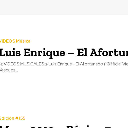
VIDEOS Música
Luis Enrique – El Afort
Céspedes y Alexei
Vasquez...
Edición #155