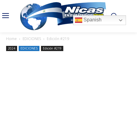
Spanish
Home
EDICIONES
Edición #219
2024
EDICIONES
Edición #219