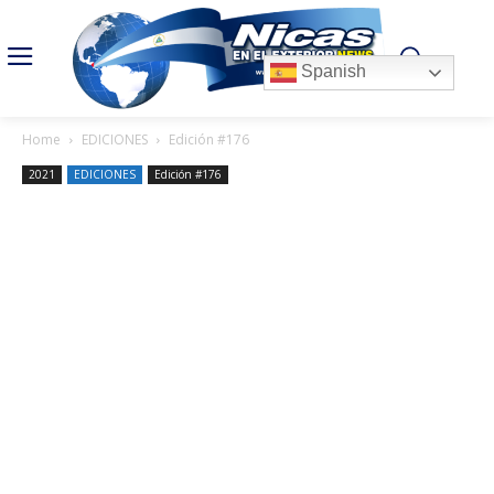
Spanish
Home
EDICIONES
Edición #176
2021
EDICIONES
Edición #176