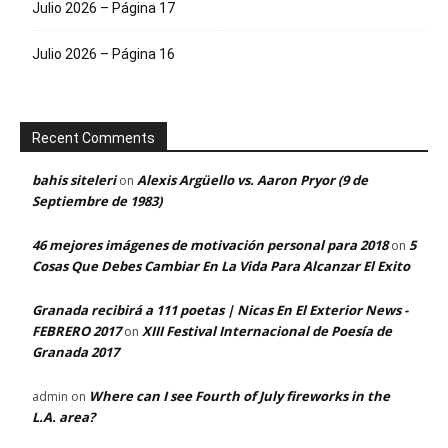
Julio 2026 – Página 17
Julio 2026 – Página 16
Recent Comments
bahis siteleri
Alexis Argüello vs. Aaron Pryor (9 de
on
Septiembre de 1983)
46 mejores imágenes de motivación personal para 2018
5
on
Cosas Que Debes Cambiar En La Vida Para Alcanzar El Exito
Granada recibirá a 111 poetas | Nicas En El Exterior News -
FEBRERO 2017
XIII Festival Internacional de Poesía de
on
Granada 2017
Where can I see Fourth of July fireworks in the
admin
on
L.A. area?