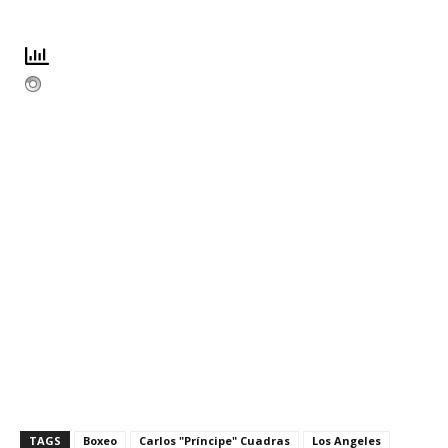
TAGS
Boxeo
Carlos "Príncipe" Cuadras
Los Angeles