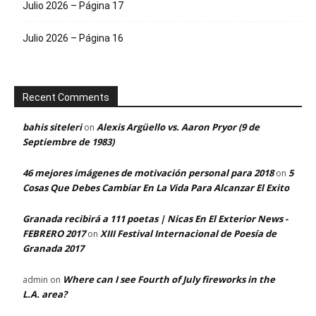
Julio 2026 – Página 17
Julio 2026 – Página 16
Recent Comments
bahis siteleri
Alexis Argüello vs. Aaron Pryor (9 de
on
Septiembre de 1983)
46 mejores imágenes de motivación personal para 2018
5
on
Cosas Que Debes Cambiar En La Vida Para Alcanzar El Exito
Granada recibirá a 111 poetas | Nicas En El Exterior News -
FEBRERO 2017
XIII Festival Internacional de Poesía de
on
Granada 2017
Where can I see Fourth of July fireworks in the
admin
on
L.A. area?