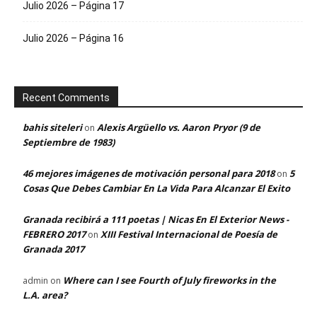
Julio 2026 – Página 17
Julio 2026 – Página 16
Recent Comments
bahis siteleri
Alexis Argüello vs. Aaron Pryor (9 de
on
Septiembre de 1983)
46 mejores imágenes de motivación personal para 2018
5
on
Cosas Que Debes Cambiar En La Vida Para Alcanzar El Exito
Granada recibirá a 111 poetas | Nicas En El Exterior News -
FEBRERO 2017
XIII Festival Internacional de Poesía de
on
Granada 2017
Where can I see Fourth of July fireworks in the
admin
on
L.A. area?