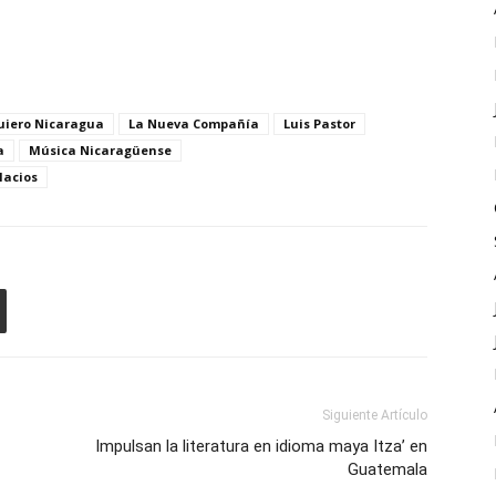
uiero Nicaragua
La Nueva Compañía
Luis Pastor
a
Música Nicaragüense
lacios
Siguiente Artículo
Impulsan la literatura en idioma maya Itza’ en
Guatemala