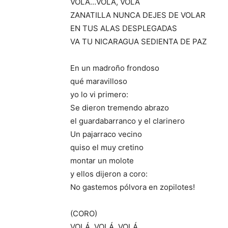
VOLÁ…VOLÁ, VOLÁ
ZANATILLA NUNCA DEJES DE VOLAR
EN TUS ALAS DESPLEGADAS
VA TU NICARAGUA SEDIENTA DE PAZ
En un madroño frondoso
qué maravilloso
yo lo vi primero:
Se dieron tremendo abrazo
el guardabarranco y el clarinero
Un pajarraco vecino
quiso el muy cretino
montar un molote
y ellos dijeron a coro:
No gastemos pólvora en zopilotes!
(CORO)
VOLÁ..VOLÁ..VOLÁ