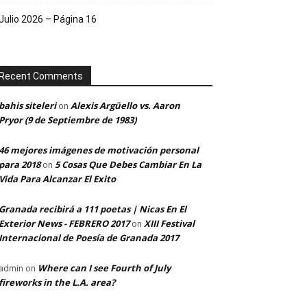
Julio 2026 – Página 16
Recent Comments
bahis siteleri
Alexis Argüello vs. Aaron
on
Pryor (9 de Septiembre de 1983)
46 mejores imágenes de motivación personal
para 2018
5 Cosas Que Debes Cambiar En La
on
Vida Para Alcanzar El Exito
Granada recibirá a 111 poetas | Nicas En El
Exterior News - FEBRERO 2017
XIII Festival
on
Internacional de Poesía de Granada 2017
Where can I see Fourth of July
admin
on
fireworks in the L.A. area?