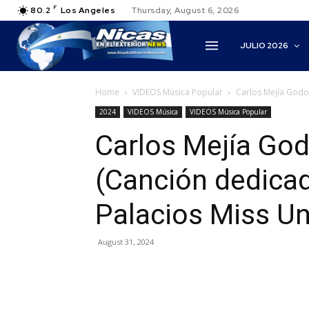
F
80.2
Los Angeles
Thursday, August 6, 2026
JULIO 2026
Home
VIDEOS Música Popular
Carlos Mejía Godoy
2024
VIDEOS Música
VIDEOS Música Popular
Carlos Mejía God
(Canción dedica
Palacios Miss Un
August 31, 2024