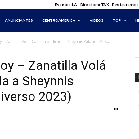
Eventos.LA
Directorio.TAX
Restaurantes
ANUNCIANTES
CENTROAMÉRICA
VIDEOS
TOP
N
 – Zanatilla Volá (Canción dedicada a Sheynnis Palacios Miss...
oy – Zanatilla Volá
da a Sheynnis
iverso 2023)