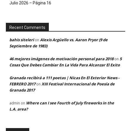
Julio 2026 – Página 16
Recent Comments
bahis siteleri
Alexis Argüello vs. Aaron Pryor (9 de
on
Septiembre de 1983)
46 mejores imágenes de motivación personal para 2018
5
on
Cosas Que Debes Cambiar En La Vida Para Alcanzar El Exito
Granada recibirá a 111 poetas | Nicas En El Exterior News -
FEBRERO 2017
XIII Festival Internacional de Poesía de
on
Granada 2017
Where can I see Fourth of July fireworks in the
admin
on
L.A. area?