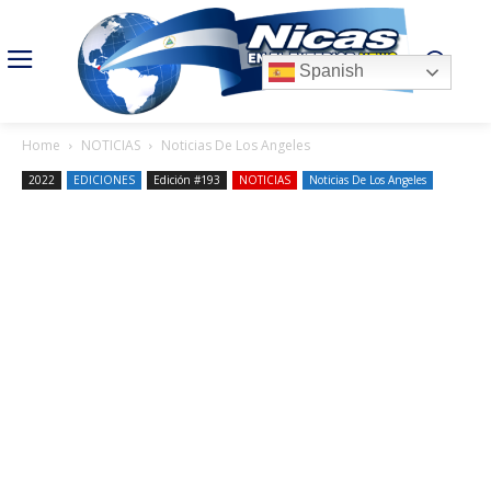
Spanish
Home
NOTICIAS
Noticias De Los Angeles
2022
EDICIONES
Edición #193
NOTICIAS
Noticias De Los Angeles