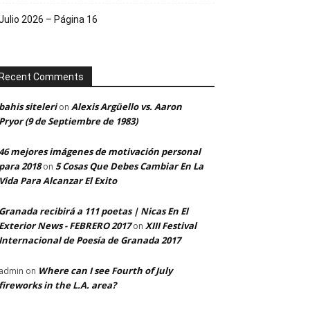
Julio 2026 – Página 16
Recent Comments
bahis siteleri
Alexis Argüello vs. Aaron
on
Pryor (9 de Septiembre de 1983)
46 mejores imágenes de motivación personal
para 2018
5 Cosas Que Debes Cambiar En La
on
Vida Para Alcanzar El Exito
Granada recibirá a 111 poetas | Nicas En El
Exterior News - FEBRERO 2017
XIII Festival
on
Internacional de Poesía de Granada 2017
Where can I see Fourth of July
admin
on
fireworks in the L.A. area?