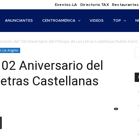
Eventos.LA
Directorio.TAX
Restaurantes
ANUNCIANTES
CENTROAMÉRICA
VIDEOS
TOP
N
bración del 102 Aniversario del Príncipe de Las Letras Castellanas Rubén Darío
e Los Angeles
102 Aniversario del
Letras Castellanas