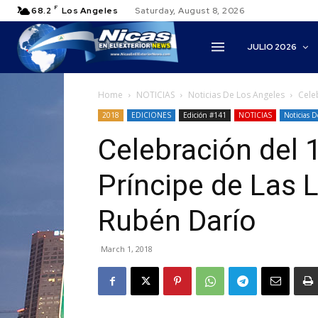
F
68.2
Los Angeles
Saturday, August 8, 2026
JULIO 2026
Home
NOTICIAS
Noticias De Los Angeles
Cele
2018
EDICIONES
Edición #141
NOTICIAS
Noticias D
Celebración del 
Príncipe de Las 
Rubén Darío
March 1, 2018