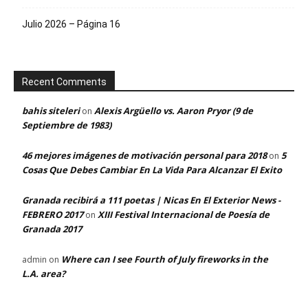
Julio 2026 – Página 16
Recent Comments
bahis siteleri
Alexis Argüello vs. Aaron Pryor (9 de
on
Septiembre de 1983)
46 mejores imágenes de motivación personal para 2018
5
on
Cosas Que Debes Cambiar En La Vida Para Alcanzar El Exito
Granada recibirá a 111 poetas | Nicas En El Exterior News -
FEBRERO 2017
XIII Festival Internacional de Poesía de
on
Granada 2017
Where can I see Fourth of July fireworks in the
admin
on
L.A. area?