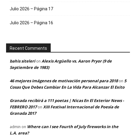
Julio 2026 – Página 17
Julio 2026 – Página 16
Recent Comments
bahis siteleri
Alexis Argüello vs. Aaron Pryor (9 de
on
Septiembre de 1983)
46 mejores imágenes de motivación personal para 2018
5
on
Cosas Que Debes Cambiar En La Vida Para Alcanzar El Exito
Granada recibirá a 111 poetas | Nicas En El Exterior News -
FEBRERO 2017
XIII Festival Internacional de Poesía de
on
Granada 2017
Where can I see Fourth of July fireworks in the
admin
on
L.A. area?