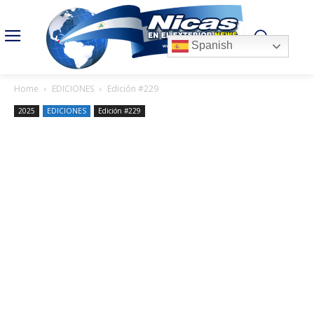
Spanish
Home
EDICIONES
Edición #229
2025
EDICIONES
Edición #229