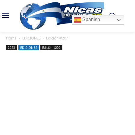
Spanish
Home
EDICIONES
Edición #207
2023
EDICIONES
Edición #207