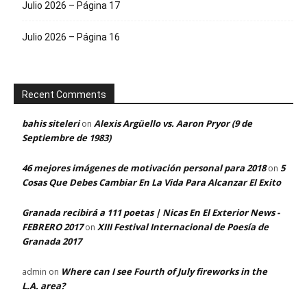
Julio 2026 – Página 17
Julio 2026 – Página 16
Recent Comments
bahis siteleri
Alexis Argüello vs. Aaron Pryor (9 de
on
Septiembre de 1983)
46 mejores imágenes de motivación personal para 2018
5
on
Cosas Que Debes Cambiar En La Vida Para Alcanzar El Exito
Granada recibirá a 111 poetas | Nicas En El Exterior News -
FEBRERO 2017
XIII Festival Internacional de Poesía de
on
Granada 2017
Where can I see Fourth of July fireworks in the
admin
on
L.A. area?