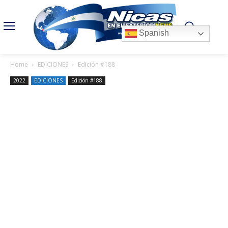
Spanish
Home
EDICIONES
Edición #188
2022
EDICIONES
Edición #188