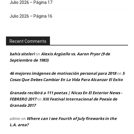
Julio 2026 – Página 17
Julio 2026 – Página 16
Recent Comments
bahis siteleri
Alexis Argüello vs. Aaron Pryor (9 de
on
Septiembre de 1983)
46 mejores imágenes de motivación personal para 2018
5
on
Cosas Que Debes Cambiar En La Vida Para Alcanzar El Exito
Granada recibirá a 111 poetas | Nicas En El Exterior News -
FEBRERO 2017
XIII Festival Internacional de Poesía de
on
Granada 2017
Where can I see Fourth of July fireworks in the
admin
on
L.A. area?