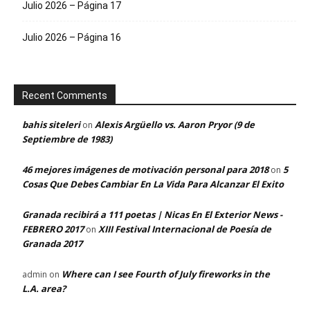
Julio 2026 – Página 17
Julio 2026 – Página 16
Recent Comments
bahis siteleri
Alexis Argüello vs. Aaron Pryor (9 de
on
Septiembre de 1983)
46 mejores imágenes de motivación personal para 2018
5
on
Cosas Que Debes Cambiar En La Vida Para Alcanzar El Exito
Granada recibirá a 111 poetas | Nicas En El Exterior News -
FEBRERO 2017
XIII Festival Internacional de Poesía de
on
Granada 2017
Where can I see Fourth of July fireworks in the
admin
on
L.A. area?