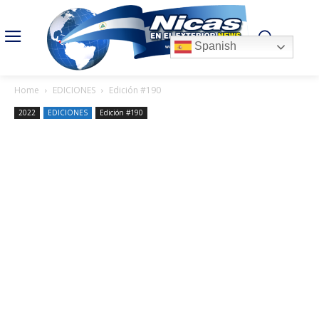
Spanish
Home
EDICIONES
Edición #190
2022
EDICIONES
Edición #190