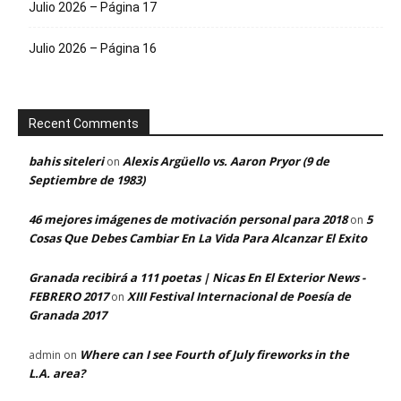
Julio 2026 – Página 17
Julio 2026 – Página 16
Recent Comments
bahis siteleri
Alexis Argüello vs. Aaron Pryor (9 de
on
Septiembre de 1983)
46 mejores imágenes de motivación personal para 2018
5
on
Cosas Que Debes Cambiar En La Vida Para Alcanzar El Exito
Granada recibirá a 111 poetas | Nicas En El Exterior News -
FEBRERO 2017
XIII Festival Internacional de Poesía de
on
Granada 2017
Where can I see Fourth of July fireworks in the
admin
on
L.A. area?