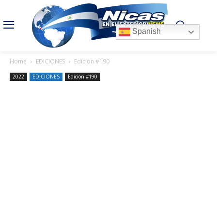
Spanish
Home
EDICIONES
Edición #190
2022
EDICIONES
Edición #190