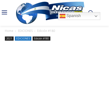
Spanish
Home
EDICIONES
Edición #180
2021
EDICIONES
Edición #180