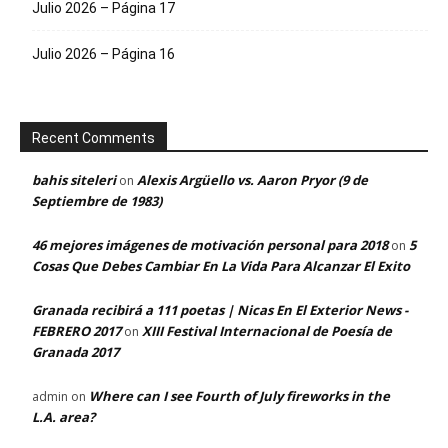
Julio 2026 – Página 17
Julio 2026 – Página 16
Recent Comments
bahis siteleri
Alexis Argüello vs. Aaron Pryor (9 de
on
Septiembre de 1983)
46 mejores imágenes de motivación personal para 2018
5
on
Cosas Que Debes Cambiar En La Vida Para Alcanzar El Exito
Granada recibirá a 111 poetas | Nicas En El Exterior News -
FEBRERO 2017
XIII Festival Internacional de Poesía de
on
Granada 2017
Where can I see Fourth of July fireworks in the
admin
on
L.A. area?