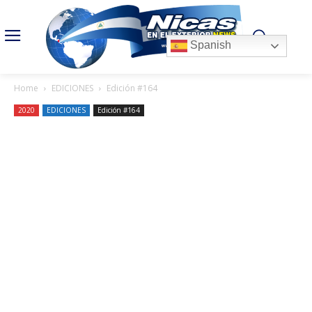
Spanish
Home
EDICIONES
Edición #164
2020
EDICIONES
Edición #164