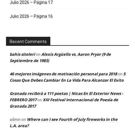
Julio 2026 – Página 17
Julio 2026 – Página 16
Recent Comments
bahis siteleri
Alexis Argüello vs. Aaron Pryor (9 de
on
Septiembre de 1983)
46 mejores imágenes de motivación personal para 2018
5
on
Cosas Que Debes Cambiar En La Vida Para Alcanzar El Exito
Granada recibirá a 111 poetas | Nicas En El Exterior News -
FEBRERO 2017
XIII Festival Internacional de Poesía de
on
Granada 2017
Where can I see Fourth of July fireworks in the
admin
on
L.A. area?