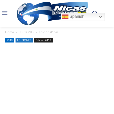
Spanish
Home
EDICIONES
Edición #159
2019
EDICIONES
Edición #159