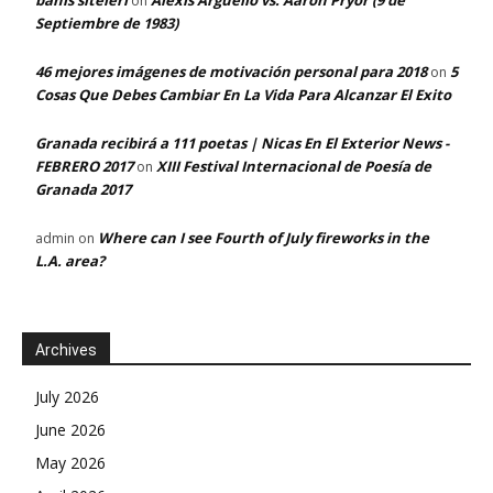
bahis siteleri
Alexis Argüello vs. Aaron Pryor (9 de
on
Septiembre de 1983)
46 mejores imágenes de motivación personal para 2018
5
on
Cosas Que Debes Cambiar En La Vida Para Alcanzar El Exito
Granada recibirá a 111 poetas | Nicas En El Exterior News -
FEBRERO 2017
XIII Festival Internacional de Poesía de
on
Granada 2017
Where can I see Fourth of July fireworks in the
admin
on
L.A. area?
Archives
July 2026
June 2026
May 2026