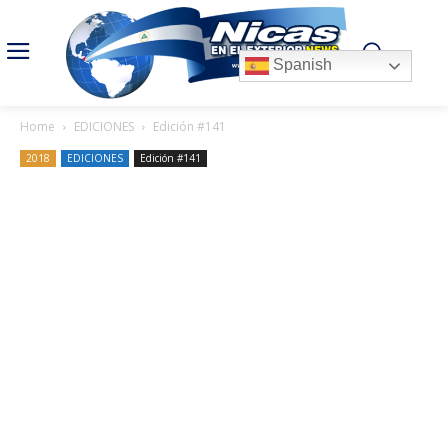
Spanish
Home
EDICIONES
Edición #141
2018
EDICIONES
Edición #141