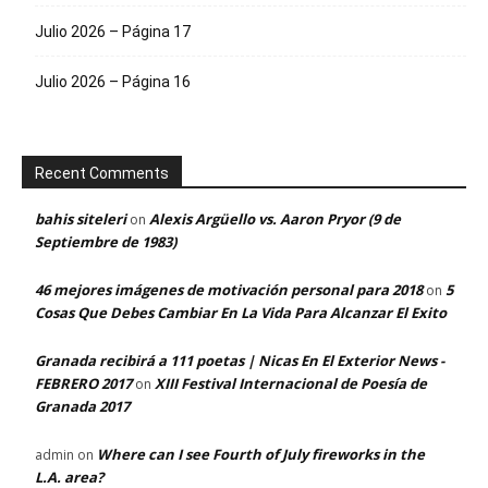
Julio 2026 – Página 17
Julio 2026 – Página 16
Recent Comments
bahis siteleri
Alexis Argüello vs. Aaron Pryor (9 de
on
Septiembre de 1983)
46 mejores imágenes de motivación personal para 2018
5
on
Cosas Que Debes Cambiar En La Vida Para Alcanzar El Exito
Granada recibirá a 111 poetas | Nicas En El Exterior News -
FEBRERO 2017
XIII Festival Internacional de Poesía de
on
Granada 2017
Where can I see Fourth of July fireworks in the
admin
on
L.A. area?