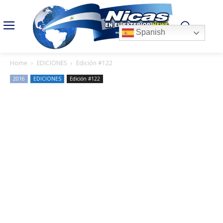
Spanish
Home
EDICIONES
Edición #122
2016
EDICIONES
Edición #122