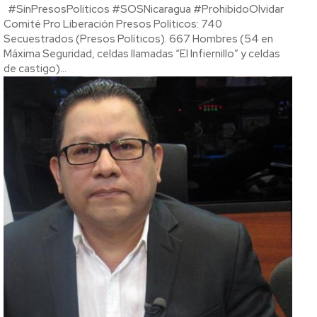
#SinPresosPoliticos #SOSNicaragua #ProhibidoOlvidar
Comité Pro Liberación Presos Políticos: 740
Secuestrados (Presos Políticos). 667 Hombres (54 en
Máxima Seguridad, celdas llamadas “El Infiernillo” y celdas
de castigo)...