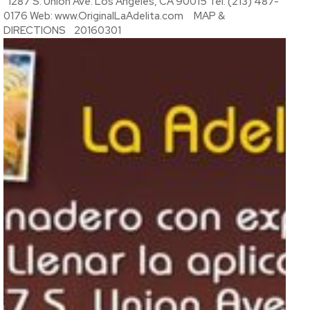
1287 S. Union Ave. Los Angeles, CA 90015 Tel: (213) 487-
0176 Web: www.OriginalLaAdelita.com MAP &
DIRECTIONS 20160301