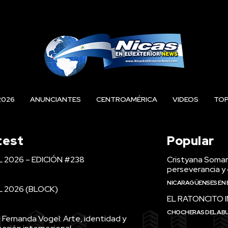
2026
ANUNCIANTES
CENTROAMÉRICA
VIDEOS
TO
test
Popular
L 2026 – EDICIÓN #238
Cristyana Somarr
perseverancia y 
NICARAGÜENSES EN 
L 2026 (BLOCK)
EL RATONCITO 
CHOCHERAS DEL AB
 Fernanda Vogel: Arte, identidad y