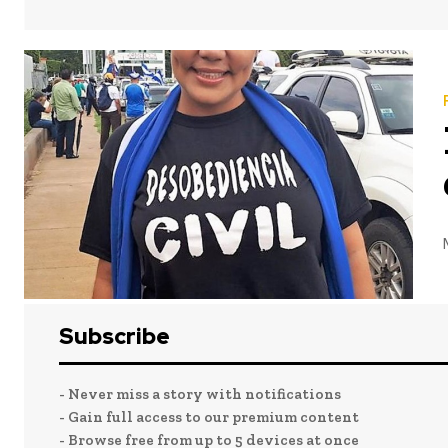
La primera vez que supimos de ella fue montada en una tarima dirigiéndose a los dueños de negocios del Me
Subscribe
- Never miss a story with notifications
- Gain full access to our premium content
- Browse free from up to 5 devices at once