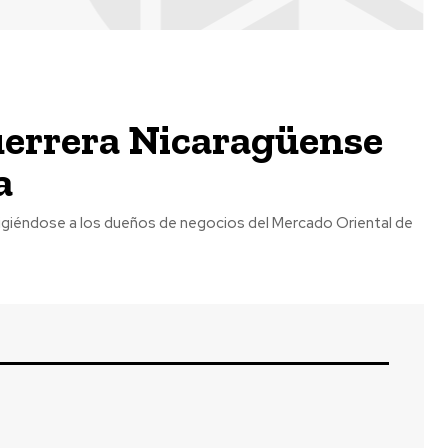
errera Nicaragüense
a