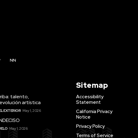
P
NN
Sitemap
iba: talento,
Accessibility
evolución artística
Statement
EL EXTERIOR
May 1, 2026
California Privacy
Notice
INDECISO
Privacy Policy
UELO
May 1, 2026
Terms of Service