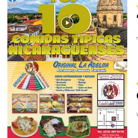
« VIDEOS DE NICARAGUA » Top 10 Comidas Típicas Nicaragüenses La comida Nicaragüense es variada y rica e
O