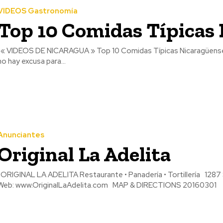
VIDEOS Gastronomía
Top 10 Comidas Típicas
n sabor y color,
no hay excusa para...
Anunciantes
Original La Adelita
RIGINAL LA ADELITA Restaurante • Panadería • Tortillería 1287 S. Union Ave. Los Angeles, CA 90015 Tel: (213) 487-0176
Web: www.OriginalLaAdelita.com MAP & DIRECTIONS 20160301