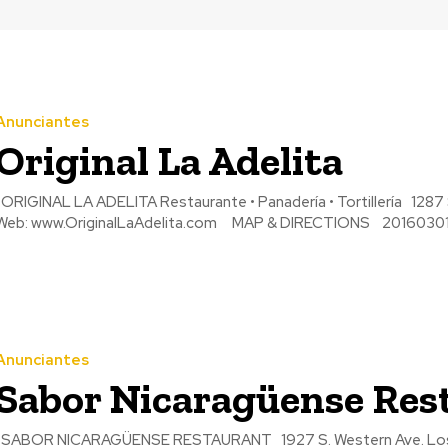
Anunciantes
Original La Adelita
RIGINAL LA ADELITA Restaurante • Panadería • Tortillería 1287 S. Union Ave. Los Angeles, CA 90015 Tel: (213) 487-0176
Web: www.OriginalLaAdelita.com MAP & DIRECTIONS 201603
Anunciantes
Sabor Nicaragüense Res
ABOR NICARAGÜENSE RESTAURANT 1927 S. Western Ave. Los Angeles, CA 90018 Tel: (323) 870-5505 Web: