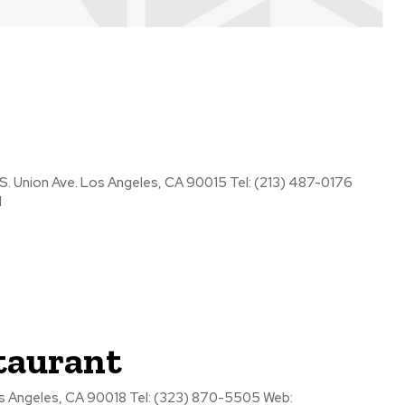
01
taurant