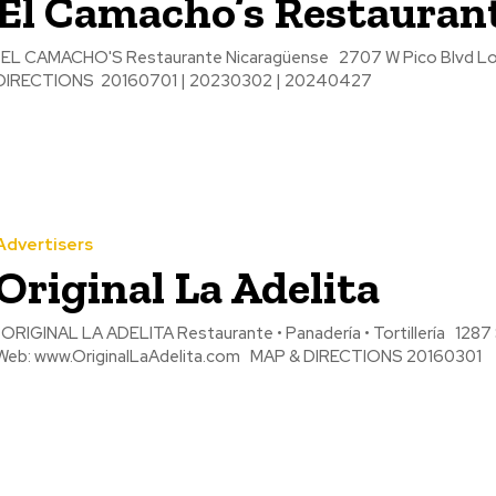
El Camacho’s Restauran
L CAMACHO'S Restaurante Nicaragüense 2707 W Pico Blvd Los Angeles, CA 90006 Tel: (323) 735-6276 MAP &
DIRECTIONS 20160701 | 20230302 | 20240427
Advertisers
Original La Adelita
RIGINAL LA ADELITA Restaurante • Panadería • Tortillería 1287 S. Union Ave. Los Angeles, CA 90015 Tel: (213) 487-0176
Web: www.OriginalLaAdelita.com MAP & DIRECTIONS 20160301