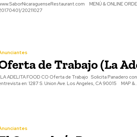
ww.SaborNicaraguenseRestaurant.com MENÚ & ONLINE ORDER MAP & DIRECTIONS MENÚ (BROCHURE)
20170401/20211027
Anunciantes
Oferta de Trabajo (La Ad
A ADELITA FOOD CO Oferta de Trabajo Solicita Panadero con experiencia en pan Nicaragüense. Llenar la aplicación y
entrevista en: 1287 S. Union Ave. Los Angeles, CA 90015 MAP &.
Anunciantes