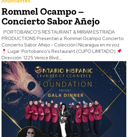
Anunciantes
Rommel Ocampo –
Concierto Sabor Añejo
PORTOBANCO'S RESTAURANT & MIRIAM ESTRADA
PRODUCTIONS Presentan a: Rommel Ocampo Concierto
Concierto Sabor Añejo - Colección I Nicaragua en mi voz
Lugar: Portobanco's Restaurant (CUPO LIMITADO)
Dirección: 1225 Venice Blvd.,...