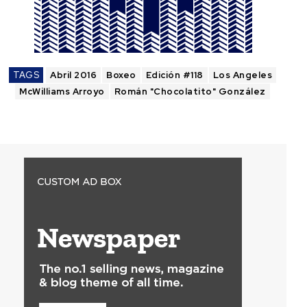
TAGS
Abril 2016
Boxeo
Edición #118
Los Angeles
McWilliams Arroyo
Román "Chocolatito" González