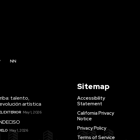
P
NN
Sitemap
iba: talento,
Accessibility
evolución artística
Statement
EL EXTERIOR
May 1, 2026
California Privacy
Notice
INDECISO
Privacy Policy
UELO
May 1, 2026
Terms of Service