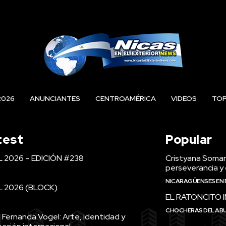
2026
ANUNCIANTES
CENTROAMÉRICA
VIDEOS
TO
test
Popular
L 2026 – EDICIÓN #238
Cristyana Somarr
perseverancia y 
NICARAGÜENSES EN 
L 2026 (BLOCK)
EL RATONCITO 
CHOCHERAS DEL AB
 Fernanda Vogel: Arte, identidad y