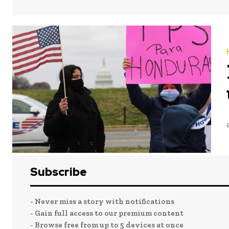
Honduras recibió un primer TPS en enero de 1999 por el huracán Mitch, que asoló Centroamérica un año 
Subscribe
- Never miss a story with notifications
- Gain full access to our premium content
- Browse free from up to 5 devices at once