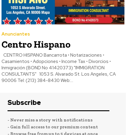
Anunciantes
Centro Hispano
CENTRO HISPANO Bancarrota • Notarizaciones •
Casamientos • Adopciones • Income Tax • Divorcios •
Inmigración (BOND No 41420373) "IMMIGRATION
CONSULTANTS" 1053 S. Alvarado St. Los Angeles, CA
90006 Tel: (213) 384-8430 Web:...
Subscribe
- Never miss a story with notifications
- Gain full access to our premium content
- Browse free from up to 5 devices at once