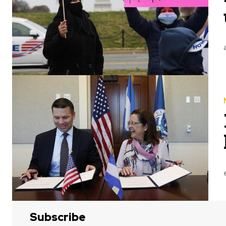
Honduras recibió un primer TPS en enero de 1999 por el huracán Mitch, que asoló Centroamérica un año 
Los tepesianos en Estados Unidos ganaron un respiro en medio de las batallas legales para conseguir una so
Subscribe