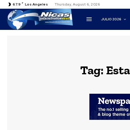
F
67.9
Los Angeles
Thursday, August 6, 2026
JULIO 2026
Tag:
Esta