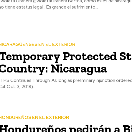
adosUnidos y aún
no tiene estatus legal… Es grande el sufrimiento...
NICARAGÜENSES EN EL EXTERIOR
Temporary Protected St
Country: Nicaragua
Supp.3d 1075(N.D.
Cal. Oct. 3, 2018)...
HONDUREÑOS EN EL EXTERIOR
Hondureños pedirán a B