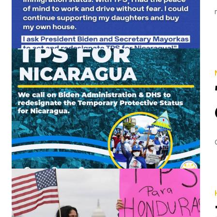
Violeta Granera @VioletaGranera Bertha, como miles de nicaragüenses, tiene décadas de vivir en #USA #Est
TPS Continues Through: As long as preliminary injunction ordered by court in Ramos et al. v. Nielsen, 336 F.