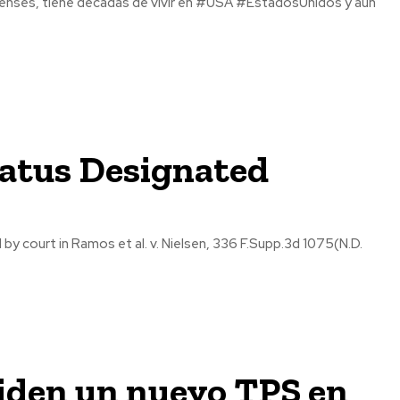
atus Designated
iden un nuevo TPS en