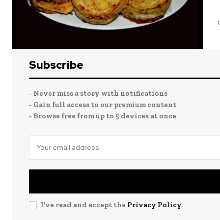
« VIDEOS DE NICARAGUA » Pescozones Nicaragüenses - Comida de Nicaragua Como hacer calabacines o p
Subscribe
- Never miss a story with notifications
- Gain full access to our premium content
- Browse free from up to 5 devices at once
I've read and accept the
Privacy Policy
.