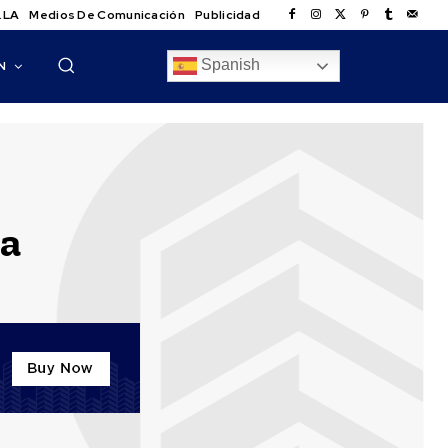
.LA
Medios De Comunicación
Publicidad
Spanish
N
a