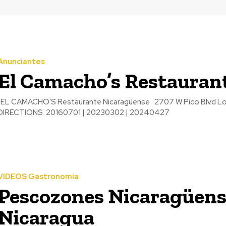
Anunciantes
El Camacho’s Restauran
L CAMACHO'S Restaurante Nicaragüense 2707 W Pico Blvd Los Angeles, CA 90006 Tel: (323) 735-6276 MAP &
DIRECTIONS 20160701 | 20230302 | 20240427
VIDEOS Gastronomía
Pescozones Nicaragüens
Nicaragua