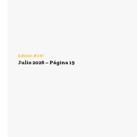
Edición #241
Julio 2026 – Página 19