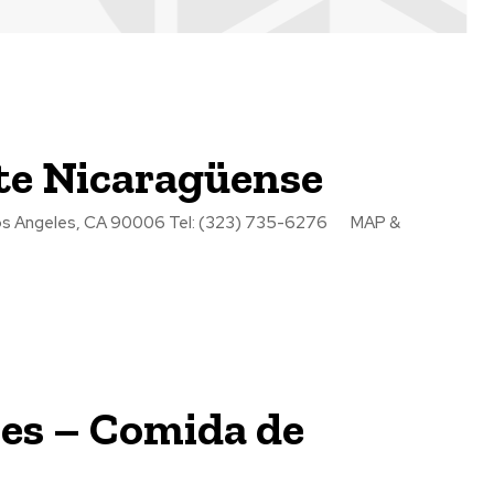
te Nicaragüense
es – Comida de