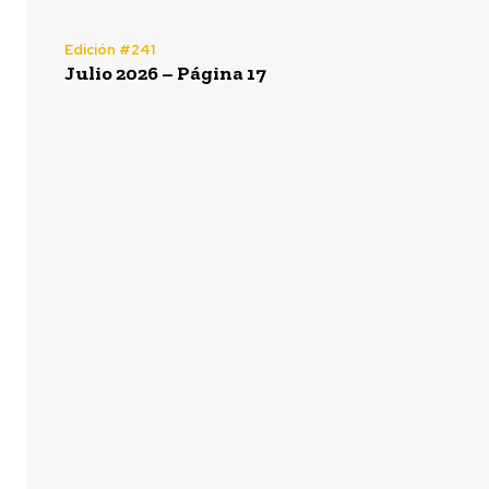
Edición #241
Julio 2026 – Página 17