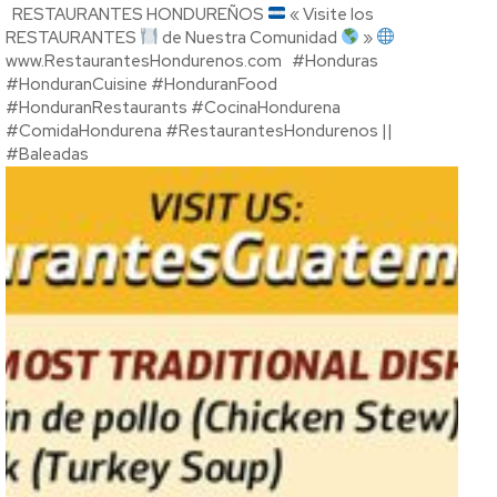
RESTAURANTES HONDUREÑOS
« Visite los
RESTAURANTES
de Nuestra Comunidad
»
www.RestaurantesHondurenos.com #Honduras
#HonduranCuisine #HonduranFood
#HonduranRestaurants #CocinaHondurena
#ComidaHondurena #RestaurantesHondurenos ||
#Baleadas