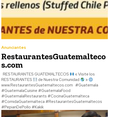
Anunciantes
RestaurantesGuatemalteco
s.com
RESTAURANTES GUATEMALTECOS
« Visite los
RESTAURANTES
de Nuestra Comunidad
»
www.RestaurantesGuatemaltecos.com #Guatemala
#GuatemalaCuisine #GuatemalaFood
#GuatemalaRestaurants #CocinaGuatemalteca
#ComidaGuatemalteca #RestaurantesGuatemaltecos
#PepianDePollo #Kakik