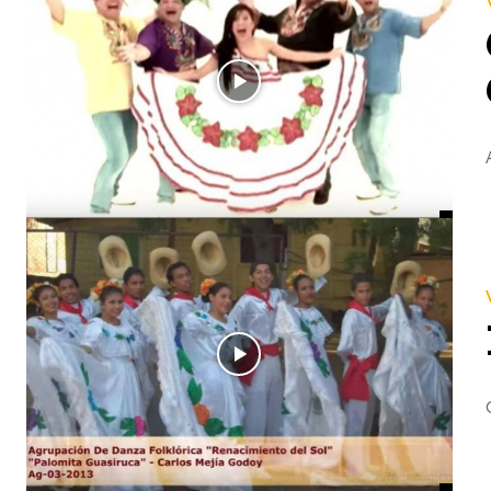
« VIDEOS MUSICALES DE NICARAGUA » Carlos Mejía Godoy y La Nueva Compañía - La Chica Vaca LETRA: Ca
« VIDEOS MUSICALES DE NICARAGUA » Palomita Guasiruca LETRA Y MÚSICA: Carlos Mejía Godoy AÑO: 3 de