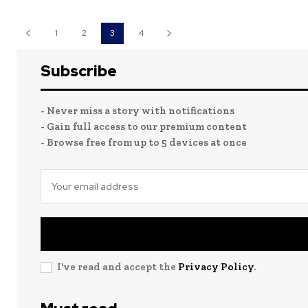
1
2
3
4
Subscribe
- Never miss a story with notifications
- Gain full access to our premium content
- Browse free from up to 5 devices at once
I've read and accept the
Privacy Policy
.