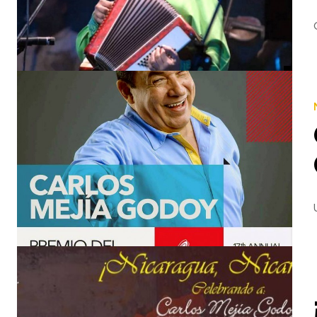
« VIDEOS DE NICARAGUA » Así fue la premiación de Carlos Mejía Godoy en los Grammy Latino Xochilt Jimé