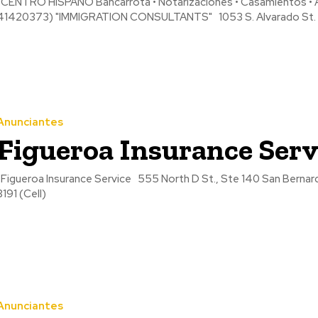
CENTRO HISPANO Bancarrota • Notarizaciones • Casamientos • Ad
41420373) "IMMIGRATION CONSULT
Anunciantes
Figueroa Insurance Serv
ueroa Insurance Service 555 North D St., Ste 140 San Bernardino, CA 92401 Tel: (909) 453-0792 (Office) Tel: (951) 941-
8191 (Cell)
Anunciantes