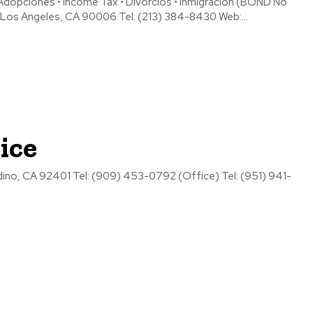
opciones • Income Tax • Divorcios • Inmigración (BOND No
ANTS" 1053 S. Alvarado St. Los Angeles, CA 90006 Tel: (213) 384-8430 Web:...
ice