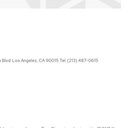
Dr. Raúl J. Bendaña M.D. Medicina Familiar y Urología 1619 ½ W. Pico Blvd. Los Angeles, CA 90015 Tel: (213) 487-0615