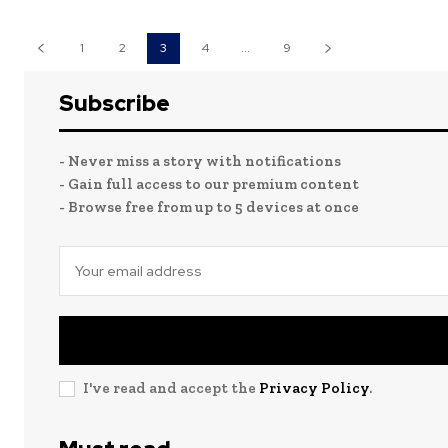
1
2
3
4
...
9
Subscribe
- Never miss a story with notifications
- Gain full access to our premium content
- Browse free from up to 5 devices at once
I've read and accept the
Privacy Policy
.