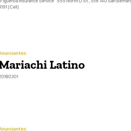
ueroa Insurance Service 555 North D St., Ste 140 San Bernardino, CA 92401 Tel: (909) 453-0792 (Office) Tel: (951) 941-
8191 (Cell)
Anunciantes
Mariachi Latino
20180301
Anunciantes