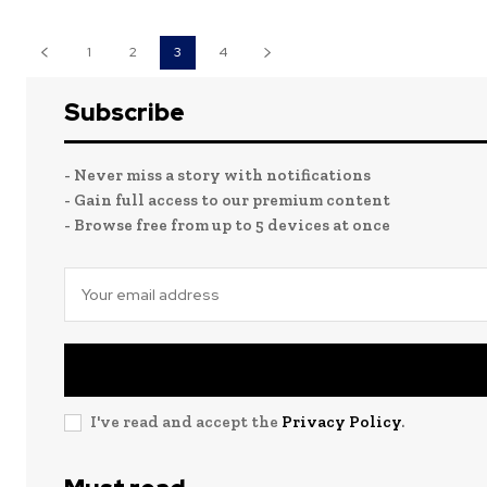
1
2
3
4
Subscribe
- Never miss a story with notifications
- Gain full access to our premium content
- Browse free from up to 5 devices at once
I've read and accept the
Privacy Policy
.