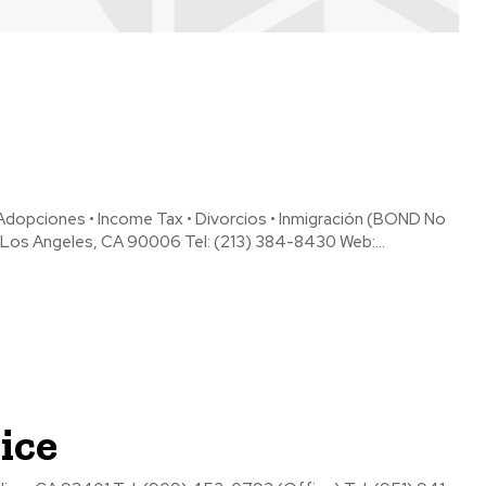
opciones • Income Tax • Divorcios • Inmigración (BOND No
ANTS" 1053 S. Alvarado St. Los Angeles, CA 90006 Tel: (213) 384-8430 Web:...
ice