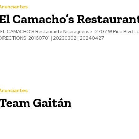
Anunciantes
El Camacho’s Restauran
L CAMACHO'S Restaurante Nicaragüense 2707 W Pico Blvd Los Angeles, CA 90006 Tel: (323) 735-6276 MAP &
DIRECTIONS 20160701 | 20230302 | 20240427
Anunciantes
Team Gaitán