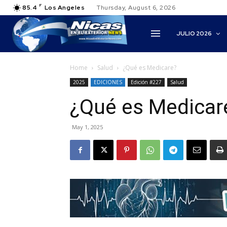
F
85.4
Los Angeles
Thursday, August 6, 2026
JULIO 2026
Home
Salud
¿Qué es Medicare?
2025
EDICIONES
Edición #227
Salud
¿Qué es Medicar
May 1, 2025