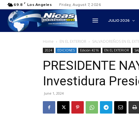
F
69.8
Los Angeles
Friday, August 7, 2026
JULIO 2026
Home
EN EL EXTERIOR
SALVADOREÑOS EN EL EXT
2024
EDICIONES
Edición #216
EN EL EXTERIOR
SA
PRESIDENTE NA
Investidura Presi
June 1, 2024