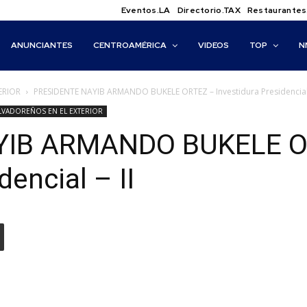
Eventos.LA
Directorio.TAX
Restaurantes
ANUNCIANTES
CENTROAMÉRICA
VIDEOS
TOP
N
ERIOR
PRESIDENTE NAYIB ARMANDO BUKELE ORTEZ – Investidura Presidencial 
LVADOREÑOS EN EL EXTERIOR
YIB ARMANDO BUKELE O
dencial – II