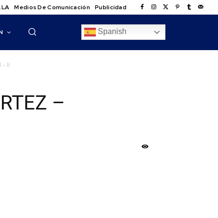
.LA
Medios De Comunicación
Publicidad
Spanish
N
– II
RTEZ –